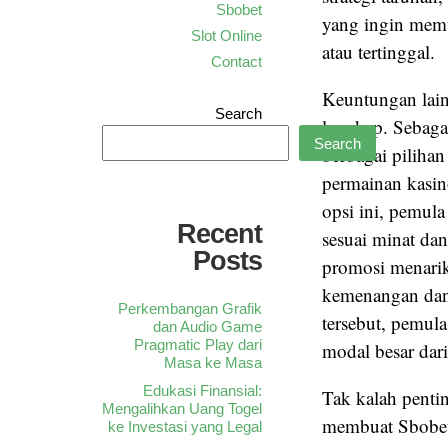
Sbobet
yang ingin memu
Slot Online
atau tertinggal.
Contact
Keuntungan lain
Search
lengkap. Sebaga
Search
berbagai pilihan 
permainan kasino
opsi ini, pemul
Recent
sesuai minat da
Posts
promosi menarik
kemenangan dan
Perkembangan Grafik
tersebut, pemula
dan Audio Game
Pragmatic Play dari
modal besar dari
Masa ke Masa
Edukasi Finansial:
Tak kalah penti
Mengalihkan Uang Togel
membuat Sbobet8
ke Investasi yang Legal