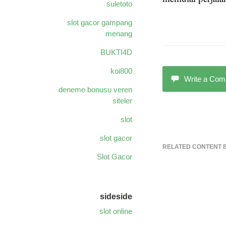
suletoto
slot gacor gampang
menang
BUKTI4D
koi800
Write a Co
deneme bonusu veren
siteler
slot
slot gacor
RELATED CONTENT 
Slot Gacor
sideside
slot online