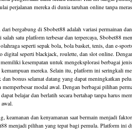
lai perjalanan mereka di dunia taruhan online tanpa mer
 dari bergabung di Sbobet88 adalah variasi permainan dan
i salah satu platform terbesar dan terpercaya, Sbobet88 m
olahraga seperti sepak bola, bola basket, tenis, dan e-sports
 digital seperti blackjack, roulette, dan slot online. Deng
a memiliki kesempatan untuk mengeksplorasi berbagai jeni
n kemampuan mereka. Selain itu, platform ini seringkali 
 dan bonus selamat datang yang dapat meningkatkan pel
 memperbesar modal awal. Dengan berbagai pilihan perm
 dapat belajar dan berlatih secara bertahap tanpa harus me
 awal.
ng, keamanan dan kenyamanan saat bermain menjadi fakto
8 menjadi pilihan yang tepat bagi pemula. Platform ini d