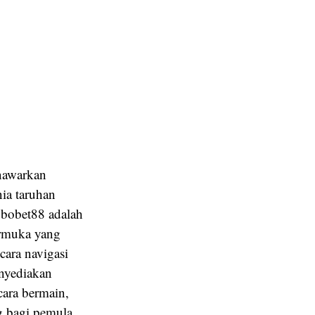
enawarkan
ia taruhan
Sbobet88 adalah
armuka yang
ara navigasi
enyediakan
ara bermain,
ng bagi pemula