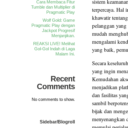
sistem keamanan
Cara Membaca Fitur
Tumble dan Multiplier di
terpercaya. Hal
Pragmatic Play
khawatir tentang
Wolf Gold: Game
pelanggan yang 
Pragmatic Play dengan
Jackpot Progresif
mudah menghubun
Menjanjikan.
mengalami kend
REAKSI LIVE! Melihat
yang baik, pemul
Gol-Gol Indah di Laga
Malam Ini.
Secara keseluru
yang ingin men
Recent
Kemudahan akses
Comments
menjadikan plat
dan fasilitas ya
No comments to show.
sambil berpoten
bijak dan menge
menyenangkan da
Sidebar/Blogroll
memulai perjala