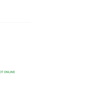
OT ONLINE