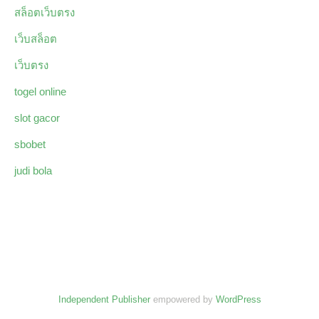
สล็อตเว็บตรง
เว็บสล็อต
เว็บตรง
togel online
slot gacor
sbobet
judi bola
Independent Publisher
empowered by
WordPress