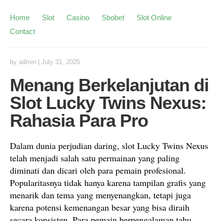
Home
Slot
Casino
Sbobet
Slot Online
Contact
by
admin
|
July 31, 2025
Menang Berkelanjutan di
Slot Lucky Twins Nexus:
Rahasia Para Pro
Dalam dunia perjudian daring, slot Lucky Twins Nexus
telah menjadi salah satu permainan yang paling
diminati dan dicari oleh para pemain profesional.
Popularitasnya tidak hanya karena tampilan grafis yang
menarik dan tema yang menyenangkan, tetapi juga
karena potensi kemenangan besar yang bisa diraih
secara konsisten. Para pemain berpengalaman tahu