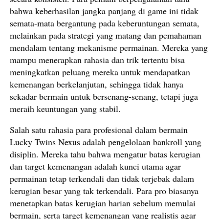
bahwa keberhasilan jangka panjang di game ini tidak
semata-mata bergantung pada keberuntungan semata,
melainkan pada strategi yang matang dan pemahaman
mendalam tentang mekanisme permainan. Mereka yang
mampu menerapkan rahasia dan trik tertentu bisa
meningkatkan peluang mereka untuk mendapatkan
kemenangan berkelanjutan, sehingga tidak hanya
sekadar bermain untuk bersenang-senang, tetapi juga
meraih keuntungan yang stabil.
Salah satu rahasia para profesional dalam bermain
Lucky Twins Nexus adalah pengelolaan bankroll yang
disiplin. Mereka tahu bahwa mengatur batas kerugian
dan target kemenangan adalah kunci utama agar
permainan tetap terkendali dan tidak terjebak dalam
kerugian besar yang tak terkendali. Para pro biasanya
menetapkan batas kerugian harian sebelum memulai
bermain, serta target kemenangan yang realistis agar