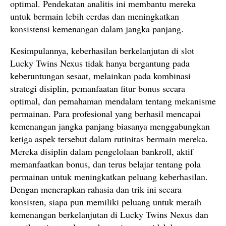
optimal. Pendekatan analitis ini membantu mereka
untuk bermain lebih cerdas dan meningkatkan
konsistensi kemenangan dalam jangka panjang.
Kesimpulannya, keberhasilan berkelanjutan di slot
Lucky Twins Nexus tidak hanya bergantung pada
keberuntungan sesaat, melainkan pada kombinasi
strategi disiplin, pemanfaatan fitur bonus secara
optimal, dan pemahaman mendalam tentang mekanisme
permainan. Para profesional yang berhasil mencapai
kemenangan jangka panjang biasanya menggabungkan
ketiga aspek tersebut dalam rutinitas bermain mereka.
Mereka disiplin dalam pengelolaan bankroll, aktif
memanfaatkan bonus, dan terus belajar tentang pola
permainan untuk meningkatkan peluang keberhasilan.
Dengan menerapkan rahasia dan trik ini secara
konsisten, siapa pun memiliki peluang untuk meraih
kemenangan berkelanjutan di Lucky Twins Nexus dan