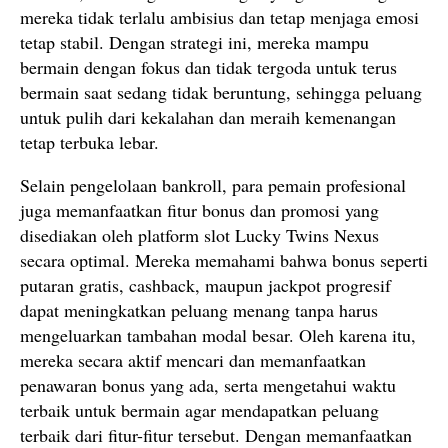
mereka tidak terlalu ambisius dan tetap menjaga emosi
tetap stabil. Dengan strategi ini, mereka mampu
bermain dengan fokus dan tidak tergoda untuk terus
bermain saat sedang tidak beruntung, sehingga peluang
untuk pulih dari kekalahan dan meraih kemenangan
tetap terbuka lebar.
Selain pengelolaan bankroll, para pemain profesional
juga memanfaatkan fitur bonus dan promosi yang
disediakan oleh platform slot Lucky Twins Nexus
secara optimal. Mereka memahami bahwa bonus seperti
putaran gratis, cashback, maupun jackpot progresif
dapat meningkatkan peluang menang tanpa harus
mengeluarkan tambahan modal besar. Oleh karena itu,
mereka secara aktif mencari dan memanfaatkan
penawaran bonus yang ada, serta mengetahui waktu
terbaik untuk bermain agar mendapatkan peluang
terbaik dari fitur-fitur tersebut. Dengan memanfaatkan