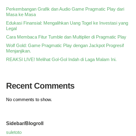
Perkembangan Grafik dan Audio Game Pragmatic Play dari
Masa ke Masa
Edukasi Finansial: Mengalihkan Uang Togel ke Investasi yang
Legal
Cara Membaca Fitur Tumble dan Multiplier di Pragmatic Play
Wolf Gold: Game Pragmatic Play dengan Jackpot Progresif
Menjanjikan.
REAKSI LIVE! Melihat Gol-Gol Indah di Laga Malam Ini.
Recent Comments
No comments to show.
Sidebar/Blogroll
suletoto