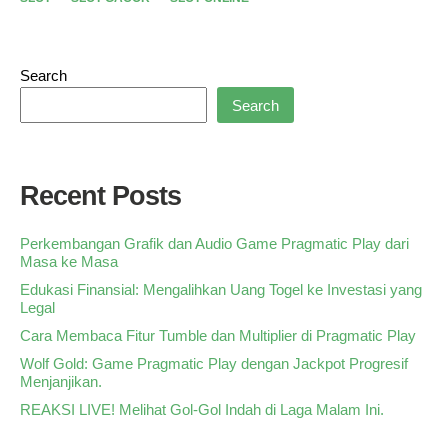
Search
Search
Recent Posts
Perkembangan Grafik dan Audio Game Pragmatic Play dari
Masa ke Masa
Edukasi Finansial: Mengalihkan Uang Togel ke Investasi yang
Legal
Cara Membaca Fitur Tumble dan Multiplier di Pragmatic Play
Wolf Gold: Game Pragmatic Play dengan Jackpot Progresif
Menjanjikan.
REAKSI LIVE! Melihat Gol-Gol Indah di Laga Malam Ini.