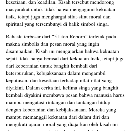
kesetiaan, dan keadilan. Kisah tersebut mendorong
masyarakat untuk tidak hanya mengagumi kekuatan
fisik, tetapi juga menghargai sifat-sifat moral dan
spiritual yang tersembunyi di balik simbol singa.
Rahasia terbesar dari “5 Lion Reborn” terletak pada
makna simbolis dan pesan moral yang ingin
disampaikan. Kisah ini mengajarkan bahwa kekuatan
sejati tidak hanya berasal dari kekuatan fisik, tetapi juga
dari keberanian untuk bangkit kembali dari
keterpurukan, kebijaksanaan dalam mengambil
keputusan, dan kesetiaan terhadap nilai-nilai yang
diyakini. Dalam cerita ini, kelima singa yang bangkit
kembali diyakini membawa pesan bahwa manusia harus
mampu mengatasi rintangan dan tantangan hidup
dengan keberanian dan kebijaksanaan. Mereka yang
mampu memanggil kekuatan dari dalam diri dan
mengikuti ajaran moral yang diajarkan oleh kisah ini