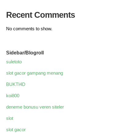
Recent Comments
No comments to show.
Sidebar/Blogroll
suletoto
slot gacor gampang menang
BUKTI4D
koi800
deneme bonusu veren siteler
slot
slot gacor