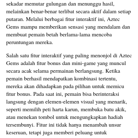
sekadar memutar gulungan dan menunggu hasil,
melainkan benar-benar terlibat secara aktif dalam setiap
putaran. Melalui berbagai fitur interaktif ini, Aztec
Gems mampu memberikan sensasi yang mendalam dan
membuat pemain betah berlama-lama mencoba
peruntungan mereka.
Salah satu fitur interaktif yang paling menonjol di Aztec
Gems adalah fitur bonus dan mini-game yang muncul
secara acak selama permainan berlangsung. Ketika
pemain berhasil mendapatkan kombinasi tertentu,
mereka akan dihadapkan pada pilihan untuk memicu
fitur bonus. Pada saat ini, pemain bisa berinteraksi
langsung dengan elemen-elemen visual yang menarik,
seperti memilih peti harta karun, membuka batu akik,
atau menekan tombol untuk mengungkapkan hadiah
tersembunyi. Fitur ini tidak hanya menambah unsur
keseruan, tetapi juga memberi peluang untuk