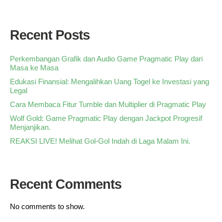
Recent Posts
Perkembangan Grafik dan Audio Game Pragmatic Play dari
Masa ke Masa
Edukasi Finansial: Mengalihkan Uang Togel ke Investasi yang
Legal
Cara Membaca Fitur Tumble dan Multiplier di Pragmatic Play
Wolf Gold: Game Pragmatic Play dengan Jackpot Progresif
Menjanjikan.
REAKSI LIVE! Melihat Gol-Gol Indah di Laga Malam Ini.
Recent Comments
No comments to show.