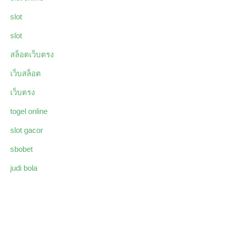
slot
slot
สล็อตเว็บตรง
เว็บสล็อต
เว็บตรง
togel online
slot gacor
sbobet
judi bola