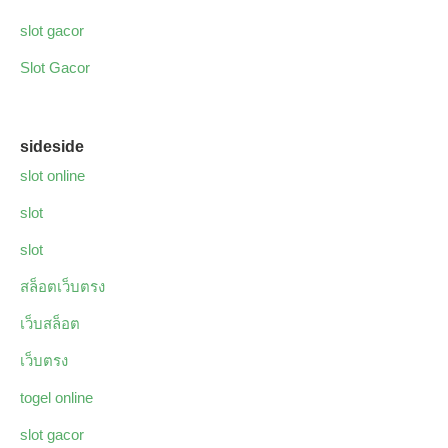
slot gacor
Slot Gacor
sideside
slot online
slot
slot
สล็อตเว็บตรง
เว็บสล็อต
เว็บตรง
togel online
slot gacor