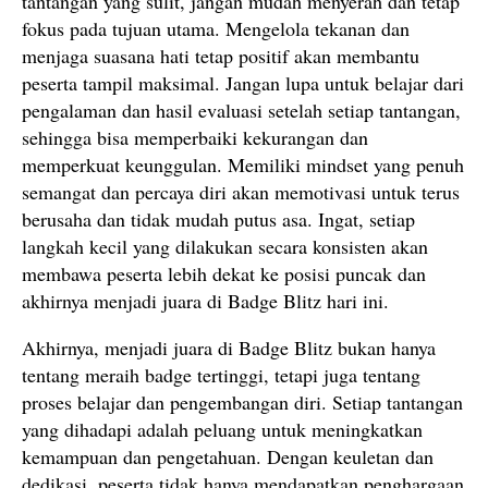
tantangan yang sulit, jangan mudah menyerah dan tetap
fokus pada tujuan utama. Mengelola tekanan dan
menjaga suasana hati tetap positif akan membantu
peserta tampil maksimal. Jangan lupa untuk belajar dari
pengalaman dan hasil evaluasi setelah setiap tantangan,
sehingga bisa memperbaiki kekurangan dan
memperkuat keunggulan. Memiliki mindset yang penuh
semangat dan percaya diri akan memotivasi untuk terus
berusaha dan tidak mudah putus asa. Ingat, setiap
langkah kecil yang dilakukan secara konsisten akan
membawa peserta lebih dekat ke posisi puncak dan
akhirnya menjadi juara di Badge Blitz hari ini.
Akhirnya, menjadi juara di Badge Blitz bukan hanya
tentang meraih badge tertinggi, tetapi juga tentang
proses belajar dan pengembangan diri. Setiap tantangan
yang dihadapi adalah peluang untuk meningkatkan
kemampuan dan pengetahuan. Dengan keuletan dan
dedikasi, peserta tidak hanya mendapatkan penghargaan