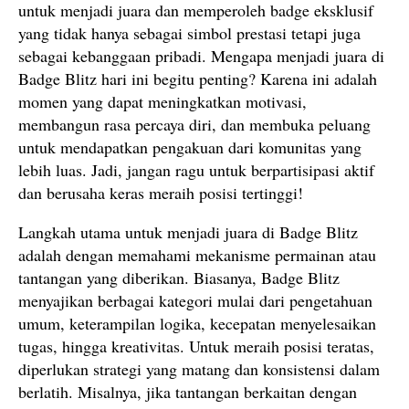
untuk menjadi juara dan memperoleh badge eksklusif
yang tidak hanya sebagai simbol prestasi tetapi juga
sebagai kebanggaan pribadi. Mengapa menjadi juara di
Badge Blitz hari ini begitu penting? Karena ini adalah
momen yang dapat meningkatkan motivasi,
membangun rasa percaya diri, dan membuka peluang
untuk mendapatkan pengakuan dari komunitas yang
lebih luas. Jadi, jangan ragu untuk berpartisipasi aktif
dan berusaha keras meraih posisi tertinggi!
Langkah utama untuk menjadi juara di Badge Blitz
adalah dengan memahami mekanisme permainan atau
tantangan yang diberikan. Biasanya, Badge Blitz
menyajikan berbagai kategori mulai dari pengetahuan
umum, keterampilan logika, kecepatan menyelesaikan
tugas, hingga kreativitas. Untuk meraih posisi teratas,
diperlukan strategi yang matang dan konsistensi dalam
berlatih. Misalnya, jika tantangan berkaitan dengan