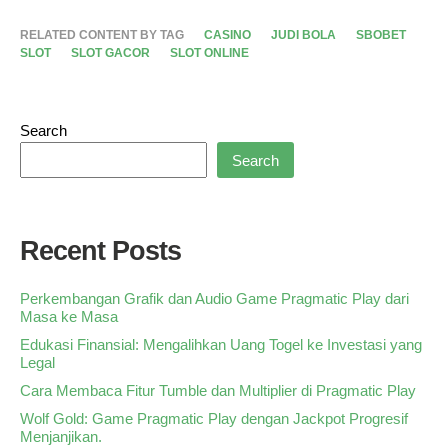
RELATED CONTENT BY TAG
CASINO
JUDI BOLA
SBOBET
SLOT
SLOT GACOR
SLOT ONLINE
Search
Search
Recent Posts
Perkembangan Grafik dan Audio Game Pragmatic Play dari
Masa ke Masa
Edukasi Finansial: Mengalihkan Uang Togel ke Investasi yang
Legal
Cara Membaca Fitur Tumble dan Multiplier di Pragmatic Play
Wolf Gold: Game Pragmatic Play dengan Jackpot Progresif
Menjanjikan.