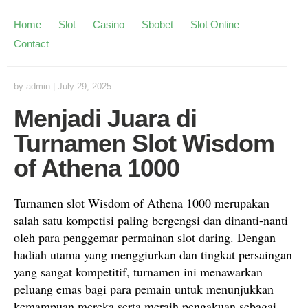
Home
Slot
Casino
Sbobet
Slot Online
Contact
by
admin
|
July 29, 2025
Menjadi Juara di
Turnamen Slot Wisdom
of Athena 1000
Turnamen slot Wisdom of Athena 1000 merupakan
salah satu kompetisi paling bergengsi dan dinanti-nanti
oleh para penggemar permainan slot daring. Dengan
hadiah utama yang menggiurkan dan tingkat persaingan
yang sangat kompetitif, turnamen ini menawarkan
peluang emas bagi para pemain untuk menunjukkan
kemampuan mereka serta meraih pengakuan sebagai