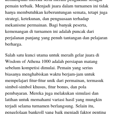
pemain terbaik. Menjadi juara dalam turnamen ini tidak
hanya membutuhkan keberuntungan semata, tetapi juga
strategi, ketekunan, dan penguasaan terhadap
mekanisme permainan. Bagi banyak peserta,
kemenangan di turnamen ini adalah puncak dari
perjalanan panjang yang penuh tantangan dan pelajaran
berharga.
Salah satu kunci utama untuk meraih gelar juara di
Wisdom of Athena 1000 adalah persiapan matang
sebelum kompetisi dimulai. Pemain yang serius
biasanya menghabiskan waktu berjam-jam untuk
mempelajari fitur-fitur unik dari permainan, termasuk
simbol-simbol khusus, fitur bonus, dan pola
pembayaran. Mereka juga melakukan simulasi dan
latihan untuk memahami variasi hasil yang mungkin
terjadi selama turnamen berlangsung. Selain itu,
pengelolaan bankroll yang baik menjadi faktor penting