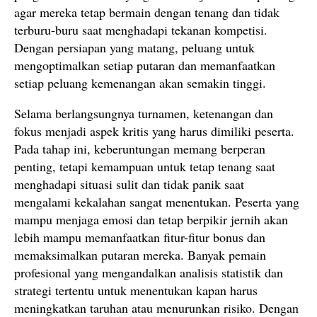
agar mereka tetap bermain dengan tenang dan tidak
terburu-buru saat menghadapi tekanan kompetisi.
Dengan persiapan yang matang, peluang untuk
mengoptimalkan setiap putaran dan memanfaatkan
setiap peluang kemenangan akan semakin tinggi.
Selama berlangsungnya turnamen, ketenangan dan
fokus menjadi aspek kritis yang harus dimiliki peserta.
Pada tahap ini, keberuntungan memang berperan
penting, tetapi kemampuan untuk tetap tenang saat
menghadapi situasi sulit dan tidak panik saat
mengalami kekalahan sangat menentukan. Peserta yang
mampu menjaga emosi dan tetap berpikir jernih akan
lebih mampu memanfaatkan fitur-fitur bonus dan
memaksimalkan putaran mereka. Banyak pemain
profesional yang mengandalkan analisis statistik dan
strategi tertentu untuk menentukan kapan harus
meningkatkan taruhan atau menurunkan risiko. Dengan