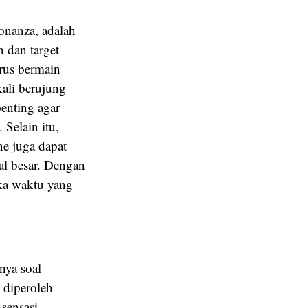
onanza, adalah
 dan target
rus bermain
kali berujung
penting agar
Selain itu,
e juga dapat
l besar. Dengan
gka waktu yang
nya soal
 diperoleh
sensasi