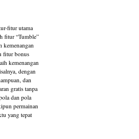
ur-fitur utama
h fitur “Tumble”
an kemenangan
u fitur bonus
eraih kemenangan
Misalnya, dengan
emampuan, dan
ran gratis tanpa
pola dan pola
kipun permainan
tu yang tepat