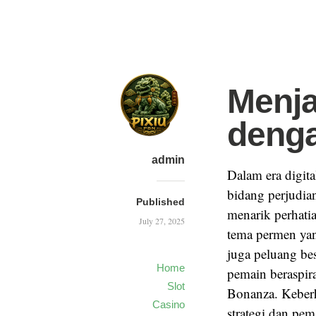
Menja
denga
admin
Dalam era digita
bidang perjudia
Published
menarik perhati
July 27, 2025
tema permen yan
juga peluang be
Home
pemain beraspir
Slot
Bonanza. Keberh
Casino
strategi dan pe