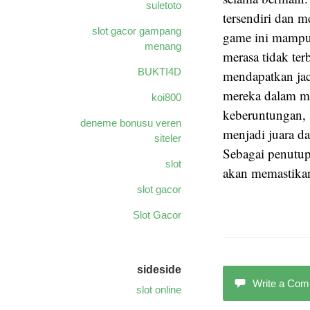
suletoto
tersendiri dan 
slot gacor gampang
game ini mampu
menang
merasa tidak te
BUKTI4D
mendapatkan jac
mereka dalam m
koi800
keberuntungan, 
deneme bonusu veren
menjadi juara 
siteler
Sebagai penutup
slot
akan memastika
slot gacor
Slot Gacor
sideside
Write a Co
slot online