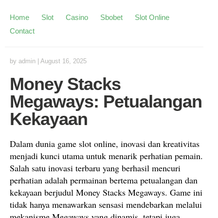
Home
Slot
Casino
Sbobet
Slot Online
Contact
by
admin
|
August 16, 2025
Money Stacks
Megaways: Petualangan
Kekayaan
Dalam dunia game slot online, inovasi dan kreativitas
menjadi kunci utama untuk menarik perhatian pemain.
Salah satu inovasi terbaru yang berhasil mencuri
perhatian adalah permainan bertema petualangan dan
kekayaan berjudul Money Stacks Megaways. Game ini
tidak hanya menawarkan sensasi mendebarkan melalui
mekanisme Megaways yang dinamis, tetapi juga