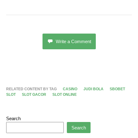
Write a Comment
RELATED CONTENT BY TAG
CASINO
JUDI BOLA
SBOBET
SLOT
SLOT GACOR
SLOT ONLINE
Search
Search