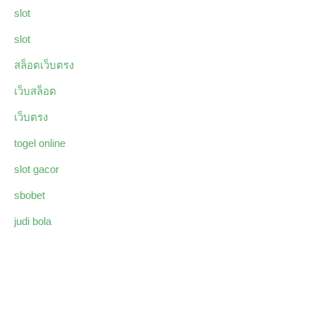
slot
slot
สล็อตเว็บตรง
เว็บสล็อต
เว็บตรง
togel online
slot gacor
sbobet
judi bola