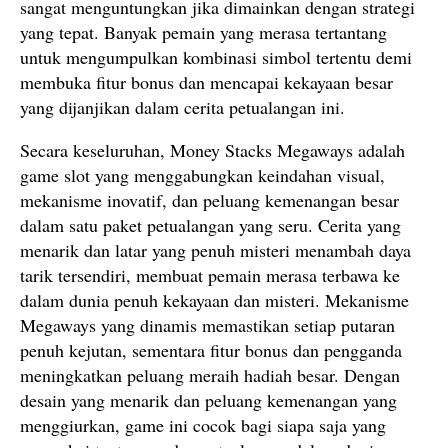
sangat menguntungkan jika dimainkan dengan strategi
yang tepat. Banyak pemain yang merasa tertantang
untuk mengumpulkan kombinasi simbol tertentu demi
membuka fitur bonus dan mencapai kekayaan besar
yang dijanjikan dalam cerita petualangan ini.
Secara keseluruhan, Money Stacks Megaways adalah
game slot yang menggabungkan keindahan visual,
mekanisme inovatif, dan peluang kemenangan besar
dalam satu paket petualangan yang seru. Cerita yang
menarik dan latar yang penuh misteri menambah daya
tarik tersendiri, membuat pemain merasa terbawa ke
dalam dunia penuh kekayaan dan misteri. Mekanisme
Megaways yang dinamis memastikan setiap putaran
penuh kejutan, sementara fitur bonus dan pengganda
meningkatkan peluang meraih hadiah besar. Dengan
desain yang menarik dan peluang kemenangan yang
menggiurkan, game ini cocok bagi siapa saja yang