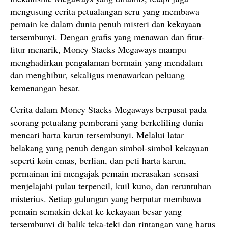
mengusung cerita petualangan seru yang membawa
pemain ke dalam dunia penuh misteri dan kekayaan
tersembunyi. Dengan grafis yang menawan dan fitur-
fitur menarik, Money Stacks Megaways mampu
menghadirkan pengalaman bermain yang mendalam
dan menghibur, sekaligus menawarkan peluang
kemenangan besar.
Cerita dalam Money Stacks Megaways berpusat pada
seorang petualang pemberani yang berkeliling dunia
mencari harta karun tersembunyi. Melalui latar
belakang yang penuh dengan simbol-simbol kekayaan
seperti koin emas, berlian, dan peti harta karun,
permainan ini mengajak pemain merasakan sensasi
menjelajahi pulau terpencil, kuil kuno, dan reruntuhan
misterius. Setiap gulungan yang berputar membawa
pemain semakin dekat ke kekayaan besar yang
tersembunyi di balik teka-teki dan rintangan yang harus