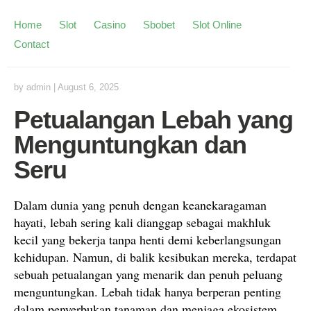
Home
Slot
Casino
Sbobet
Slot Online
Contact
by
admin
|
August 6, 2025
Petualangan Lebah yang
Menguntungkan dan
Seru
Dalam dunia yang penuh dengan keanekaragaman
hayati, lebah sering kali dianggap sebagai makhluk
kecil yang bekerja tanpa henti demi keberlangsungan
kehidupan. Namun, di balik kesibukan mereka, terdapat
sebuah petualangan yang menarik dan penuh peluang
menguntungkan. Lebah tidak hanya berperan penting
dalam penyerbukan tanaman dan menjaga ekosistem,