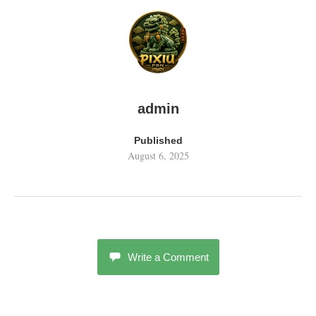
admin
Published
August 6, 2025
Write a Comment