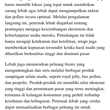
harus memilih lokasi yang tepat untuk mendirikan
sarang lebah agar lebah dapat mengumpulkan nektar
dan pollen secara optimal. Melalui pengalaman
langsung ini, peternak lebah diajarkan tentang
pentingnya menjaga keseimbangan ekosistem dan
keberlanjutan usaha mereka. Petualangan ini tidak
hanya menguji ketekunan dan ketelitian, tetapi juga
memberikan kepuasan tersendiri ketika hasil madu yang
dihasilkan berkualitas tinggi dan diminati pasar.
Lebah juga menawarkan peluang bisnis yang
menguntungkan dan seru melalui berbagai produk
sampingan selain madu, seperti royal jelly, bee pollen,
dan propolis. Produk-produk ini memiliki nilai ekonomi
yang tinggi dan permintaan pasar yang terus meningkat,
terutama di kalangan konsumen yang peduli terhadap
kesehatan dan kebugaran. Peternak lebah yang cerdas
dapat memanfaatkan berbagai peluang ini untuk