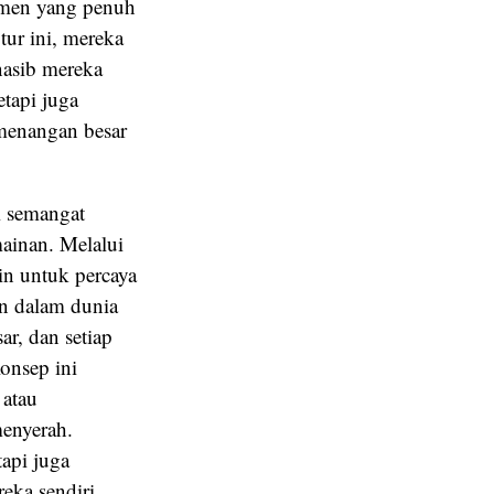
omen yang penuh
tur ini, mereka
asib mereka
tapi juga
emenangan besar
i semangat
ainan. Melalui
in untuk percaya
an dalam dunia
ar, dan setiap
onsep ini
 atau
menyerah.
api juga
eka sendiri.