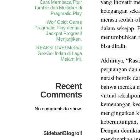
yang inovatif m
Cara Membaca Fitur
Tumble dan Multiplier di
ketegangan sekal
Pragmatic Play
merasa seolah-
Wolf Gold: Game
dalam sekejap. 
Pragmatic Play dengan
Jackpot Progresif
menumbuhkan ras
Menjanjikan.
bisa diraih.
REAKSI LIVE! Melihat
Gol-Gol Indah di Laga
Malam Ini.
Akhirnya, “Rasa
perjuangan dan 
narasi heroik d
Recent
bahwa mereka me
Comments
virtual sekalipu
kemenangan keci
No comments to show.
mengingatkan kit
keberuntungan, 
Dengan demikian
Sidebar/Blogroll
mendapatkan ins