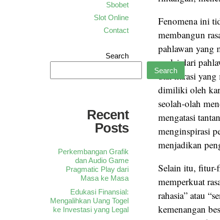
Sbobet
Slot Online
Fenomena ini ti
Contact
membangun rasa 
pahlawan yang m
Search
mulai dari pahl
Search
dan narasi yang
dimiliki oleh ka
seolah-olah men
Recent
mengatasi tanta
Posts
menginspirasi p
menjadikan pen
Perkembangan Grafik
dan Audio Game
Selain itu, fitu
Pragmatic Play dari
Masa ke Masa
memperkuat rasa
Edukasi Finansial:
rahasia” atau “
Mengalihkan Uang Togel
kemenangan besa
ke Investasi yang Legal