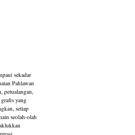
mpaui sekadar
atan Pahlawan
, petualangan,
grafis yang
gkan, setiap
ain seolah-olah
aklukkan
irasi.