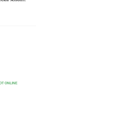
OT ONLINE