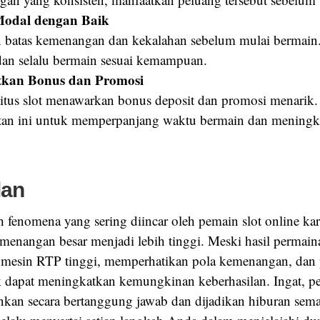
Modal dengan Baik
 batas kemenangan dan kekalahan sebelum mulai bermain. 
dan selalu bermain sesuai kemampuan.
kan Bonus dan Promosi
itus slot menawarkan bonus deposit dan promosi menarik
an ini untuk memperpanjang waktu bermain dan meningk
lan
h fenomena yang sering diincar oleh pemain slot online ka
enangan besar menjadi lebih tinggi. Meski hasil permainan
h mesin RTP tinggi, memperhatikan pola kemenangan, dan
 dapat meningkatkan kemungkinan keberhasilan. Ingat, pe
nkan secara bertanggung jawab dan dijadikan hiburan sem