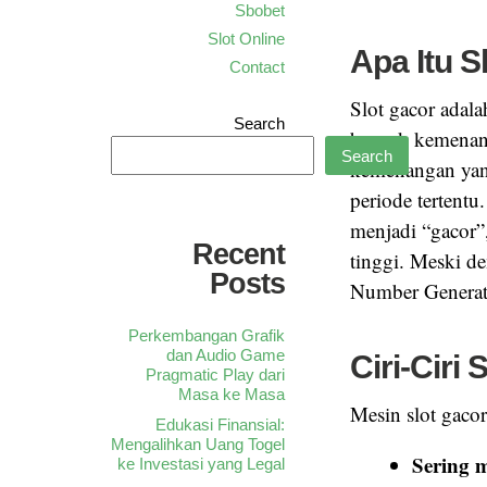
Sbobet
Slot Online
Apa Itu S
Contact
Slot gacor adal
Search
banyak kemenan
Search
kemenangan yang
periode tertent
menjadi “gacor”
Recent
tinggi. Meski d
Posts
Number Generator
Perkembangan Grafik
dan Audio Game
Ciri-Ciri 
Pragmatic Play dari
Masa ke Masa
Mesin slot gacor
Edukasi Finansial:
Mengalihkan Uang Togel
Sering 
ke Investasi yang Legal