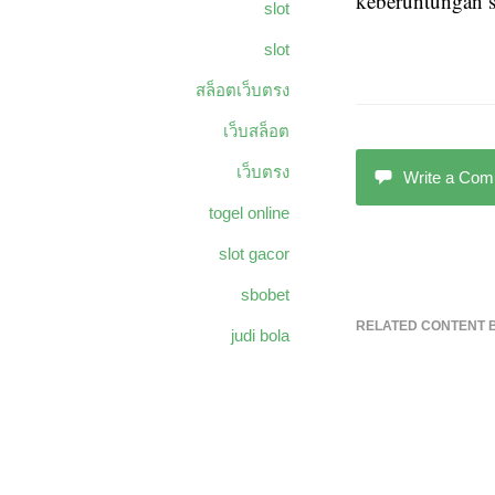
keberuntungan se
slot
slot
สล็อตเว็บตรง
เว็บสล็อต
เว็บตรง
Write a Co
togel online
slot gacor
sbobet
RELATED CONTENT 
judi bola