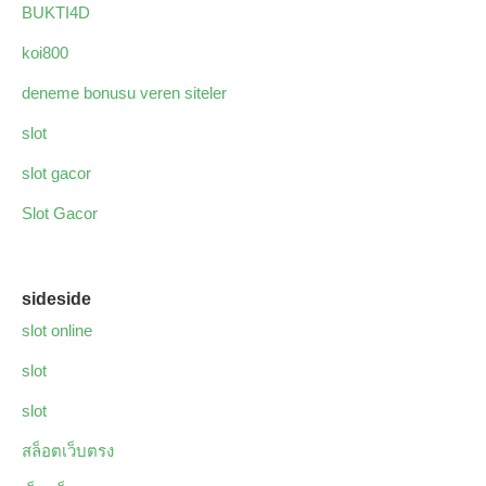
BUKTI4D
koi800
deneme bonusu veren siteler
slot
slot gacor
Slot Gacor
sideside
slot online
slot
slot
สล็อตเว็บตรง