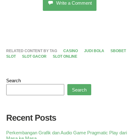
Write a Comment
RELATED CONTENT BY TAG
CASINO
JUDI BOLA
SBOBET
SLOT
SLOT GACOR
SLOT ONLINE
Search
Search
Recent Posts
Perkembangan Grafik dan Audio Game Pragmatic Play dari
Masa ke Masa