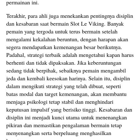
permainan ini.
Terakhir, para ahli juga menekankan pentingnya disiplin
dan kesabaran saat bermain Slot Le Viking. Banyak
pemain yang tergoda untuk terus bermain setelah
mengalami kekalahan beruntun, dengan harapan akan
segera mendapatkan kemenangan besar berikutnya.
Padahal, strategi terbaik adalah mengetahui kapan harus
berhenti dan tidak dipaksakan. Jika keberuntungan
sedang tidak berpihak, sebaiknya pemain mengambil
jeda dan kembali keesokan harinya. Selain itu, disiplin
dalam mengikuti strategi yang telah dibuat, seperti
batas modal dan target kemenangan, akan membantu
menjaga psikologi tetap stabil dan menghindari
keputusan impulsif yang berisiko tinggi. Kesabaran dan
disiplin ini menjadi kunci utama untuk menenangkan
pikiran dan memastikan pengalaman bermain tetap
menyenangkan serta berpeluang menghasilkan