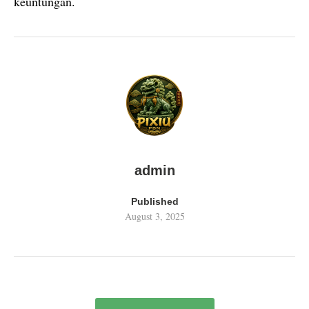
keuntungan.
admin
Published
August 3, 2025