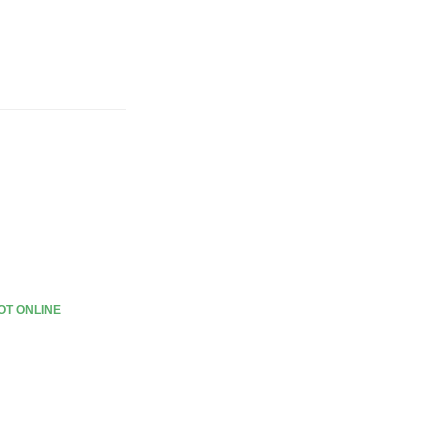
OT ONLINE