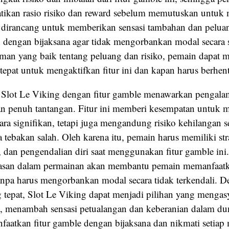
tikan rasio risiko dan reward sebelum memutuskan untuk 
i dirancang untuk memberikan sensasi tambahan dan peluang
 dengan bijaksana agar tidak mengorbankan modal secara
an yang baik tentang peluang dan risiko, pemain dapat
tepat untuk mengaktifkan fitur ini dan kapan harus berhent
 Slot Le Viking dengan fitur gamble menawarkan pengal
n penuh tantangan. Fitur ini memberi kesempatan untuk 
ra signifikan, tetapi juga mengandung risiko kehilangan 
tebakan salah. Oleh karena itu, pemain harus memiliki str
n, dan pengendalian diri saat menggunakan fitur gamble i
asan dalam permainan akan membantu pemain memanfaatkan
tanpa harus mengorbankan modal secara tidak terkendali. 
 tepat, Slot Le Viking dapat menjadi pilihan yang menga
menambah sensasi petualangan dan keberanian dalam dun
anfaatkan fitur gamble dengan bijaksana dan nikmati setia