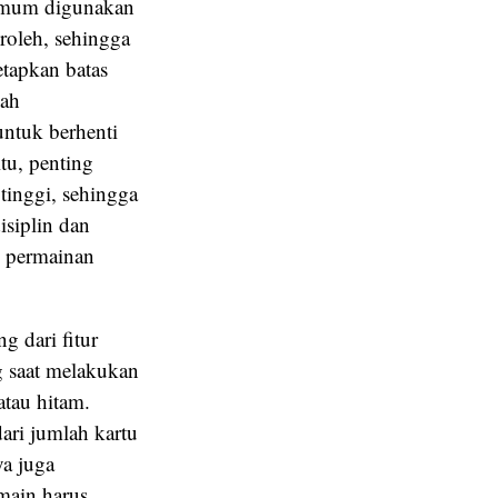
 umum digunakan
roleh, sehingga
etapkan batas
dah
ntuk berhenti
tu, penting
inggi, sehingga
isiplin dan
m permainan
 dari fitur
g saat melakukan
atau hitam.
ari jumlah kartu
a juga
emain harus