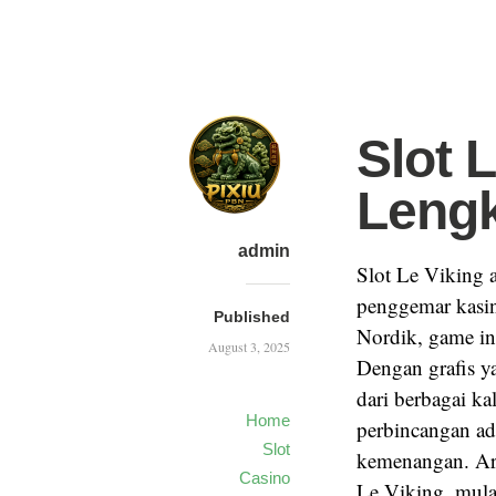
Slot 
Lengk
admin
Slot Le Viking a
penggemar kasin
Published
Nordik, game in
August 3, 2025
Dengan grafis y
dari berbagai ka
Home
perbincangan ad
Slot
kemenangan. Art
Casino
Le Viking, mulai 